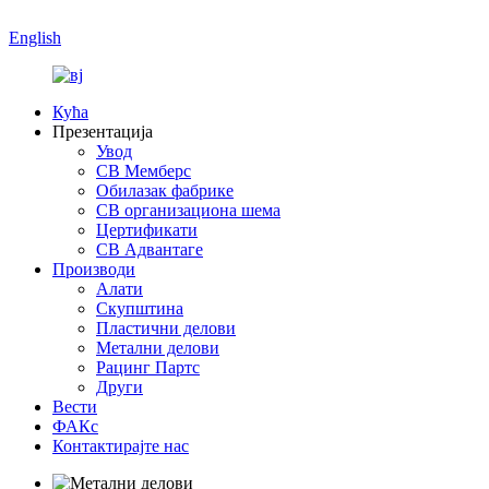
English
Кућа
Презентација
Увод
СВ Мемберс
Обилазак фабрике
СВ организациона шема
Цертификати
СВ Адвантаге
Производи
Алати
Скупштина
Пластични делови
Метални делови
Рацинг Партс
Други
Вести
ФАКс
Контактирајте нас