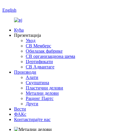
English
Кућа
Презентација
Увод
СВ Мемберс
Обилазак фабрике
СВ организациона шема
Цертификати
СВ Адвантаге
Производи
Алати
Скупштина
Пластични делови
Метални делови
Рацинг Партс
Други
Вести
ФАКс
Контактирајте нас